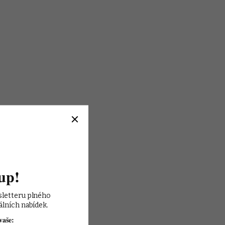
up!
sletteru plného 
álních nabídek.
vaše: