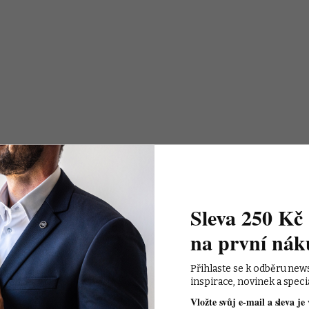
Sleva 250 Kč 
na první nák
Přihlaste se k odběru new
inspirace, novinek a speci
Vložte svůj e-mail a sleva je 