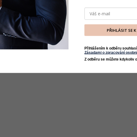
PŘIHLÁSIT SE 
Přihlášením k odběru souhlasí
Zásadami o zpracování osobní
Z odběru se můžete kdykoliv o