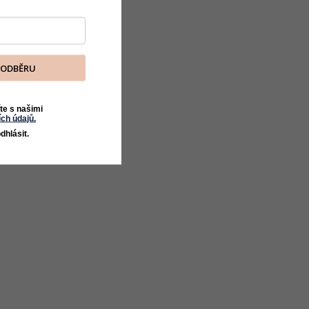
K ODBĚRU
te s našimi
ch údajů.
dhlásit.