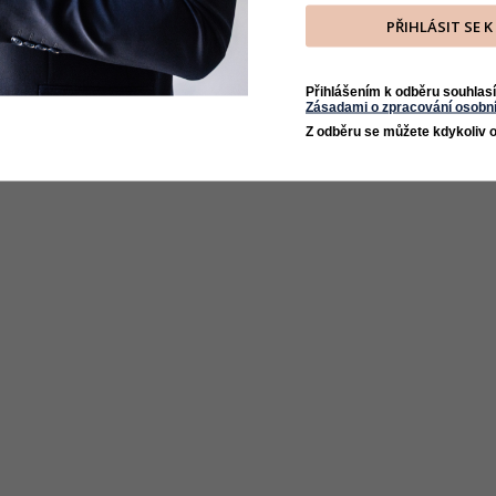
PŘIHLÁSIT SE 
Přihlášením k odběru souhlasí
Zásadami o zpracování osobní
Z odběru se můžete kdykoliv o