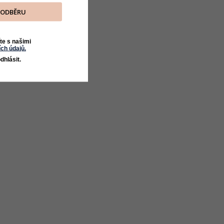
K ODBĚRU
te s našimi
ch údajů.
dhlásit.