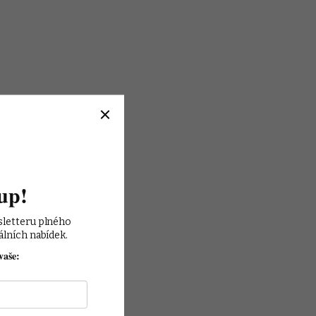
up!
sletteru plného 
álních nabídek.
vaše: