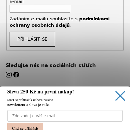
E-mail
Zadáním e-mailu souhlasíte s
podmínkami
ochrany osobních údajů
.
PŘIHLÁSIT SE
Sledujte nás na sociálních stítích
Sleva 250 Kč na první nákup!
Stačí se přihlásit k odběru našeho
newsletteru a sleva je vaše.
Používáme cookies, abychom vám umožnili pohodlné
prohlížení webu a díky analýze webu neustále zlepšovat
jeho funkce, výkon a použitelnost.
K tomu potřebujeme
Chci se přihlásit
váš souhlas.