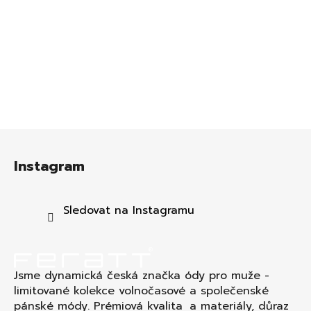
Z
á
Instagram
p
a
t
Sledovat na Instagramu
í
Jsme dynamická česká značka ódy pro muže -
limitované kolekce volnočasové a společenské
pánské módy. Prémiová kvalita a materiály, důraz