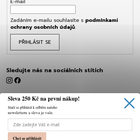
E-mail
Zadáním e-mailu souhlasíte s
podmínkami
ochrany osobních údajů
.
PŘIHLÁSIT SE
Sledujte nás na sociálních stítích
Sleva 250 Kč na první nákup!
Stačí se přihlásit k odběru našeho
newsletteru a sleva je vaše.
Používáme cookies, abychom vám umožnili pohodlné
prohlížení webu a díky analýze webu neustále zlepšovat
jeho funkce, výkon a použitelnost.
K tomu potřebujeme
Chci se přihlásit
váš souhlas.