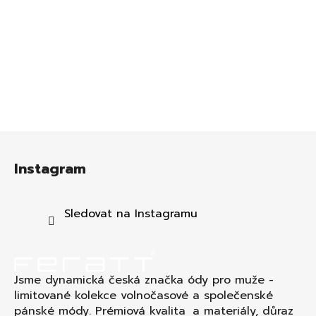
Z
á
Instagram
p
a
t
Sledovat na Instagramu
í
Jsme dynamická česká značka ódy pro muže -
limitované kolekce volnočasové a společenské
pánské módy. Prémiová kvalita a materiály, důraz