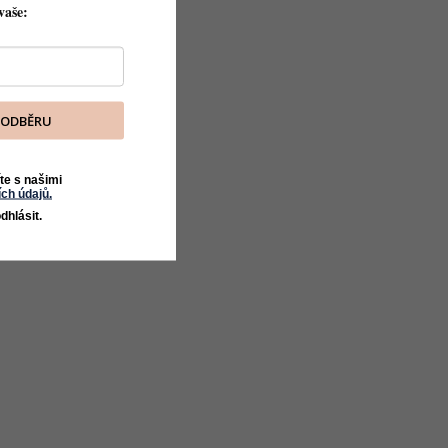
vaše:
K ODBĚRU
te s našimi
ch údajů.
dhlásit.