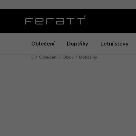
Přejít
na
obsah
Oblečení
Doplňky
Letní slevy
Domů
/
Oblečení
/
Obuv
/
Mokasíny