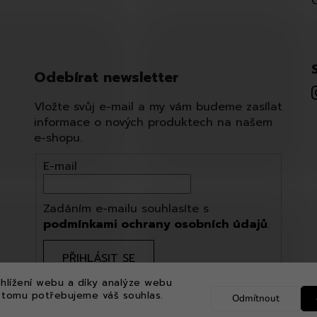
Odebírat newsletter
Vložte svůj e-mail a my vám budeme zasílat
informace o nových produktech na našem
e-shopu.
E-mail
Zadáním e-mailu souhlasíte s
podmínkami ochrany osobních údajů
.
PŘIHLÁSIT SE
hlížení webu a díky analýze webu
 tomu potřebujeme váš souhlas.
Odmítnout