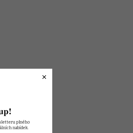
up!
sletteru plného 
álních nabídek.