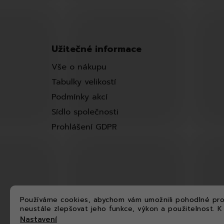
Užitečné informace
Vše o nákupu
Tabulky velikostí
Podmínky akcí
Sídlo společnosti
Prohlášení GDPR
Používáme cookies, abychom vám umožnili pohodlné pro
neustále zlepšovat jeho funkce, výkon a použitelnost.
K
Nastavení