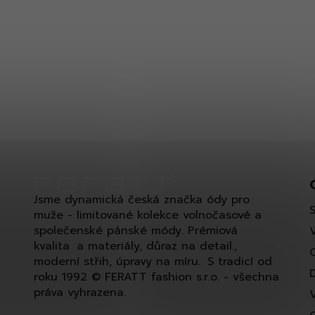
Jsme dynamická česká značka ódy pro
muže - limitované kolekce volnočasové a
společenské pánské módy. Prémiová
kvalita a materiály, důraz na detail.,
moderní střih, úpravy na míru. S tradicí od
roku 1992 © FERATT fashion s.r.o. - všechna
práva vyhrazena.