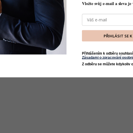
Vložte svůj e-mail a sleva je 
PŘIHLÁSIT SE 
Přihlášením k odběru souhlasí
Zásadami o zpracování osobní
Z odběru se můžete kdykoliv o