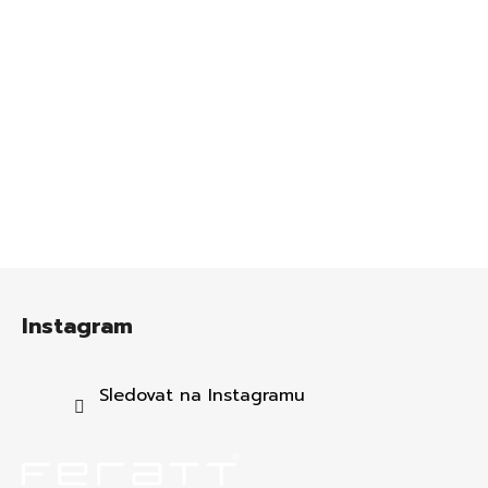
Z
á
Instagram
p
a
t
Sledovat na Instagramu
í