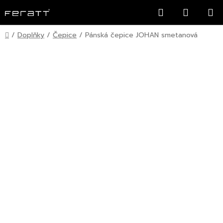
Přejít
Hledat
NÁKUP
na
KOŠÍK
obsah
Domů
/
Doplňky
/
Čepice
/
Pánská čepice JOHAN smetanová