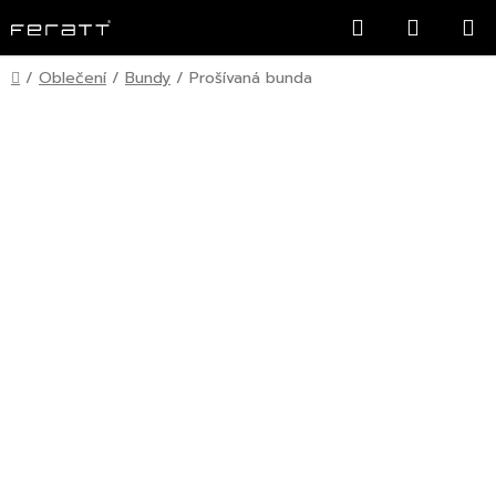
Přejít
Hledat
NÁKUP
na
KOŠÍK
obsah
Domů
/
Oblečení
/
Bundy
/
Prošívaná bunda