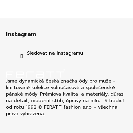
Z
á
Instagram
p
a
t
Sledovat na Instagramu
í
Jsme dynamická česká značka ódy pro muže -
limitované kolekce volnočasové a společenské
pánské módy. Prémiová kvalita a materiály, důraz
na detail., moderní střih, úpravy na míru. S tradicí
od roku 1992 © FERATT fashion s.r.o. - všechna
práva vyhrazena.