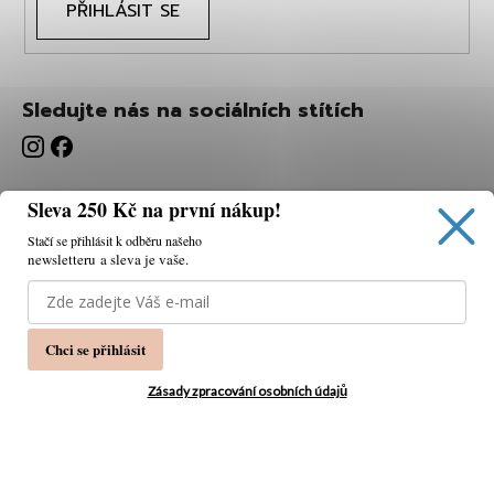
PŘIHLÁSIT SE
Sledujte nás na sociálních stítích
Sleva 250 Kč na první nákup!
Stačí se přihlásit k odběru našeho
newsletteru a sleva je vaše.
Používáme cookies, abychom vám umožnili pohodlné
prohlížení webu a díky analýze webu neustále zlepšovat
jeho funkce, výkon a použitelnost.
K tomu potřebujeme
Chci se přihlásit
váš souhlas.
Nastavení
Zásady zpracování osobních údajů
Souhlasím
Vytvořil Shoptet
Copyright 2026
PÁNSKÁ MÓDA
. Všechna práva
Odmítnout
vyhrazena.
Upravit nastavení cookies