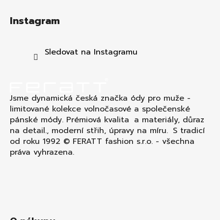
Z
á
Instagram
p
a
t
Sledovat na Instagramu
í
Jsme dynamická česká značka ódy pro muže -
limitované kolekce volnočasové a společenské
pánské módy. Prémiová kvalita a materiály, důraz
na detail., moderní střih, úpravy na míru. S tradicí
od roku 1992 © FERATT fashion s.r.o. - všechna
práva vyhrazena.