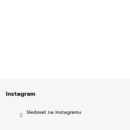
Z
á
Instagram
p
a
t
Sledovat na Instagramu
í