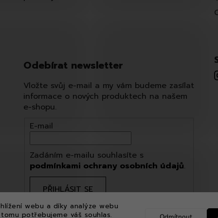
Odebírat newsletter
Vložte svůj e-mail a my vám budeme zasílat
informace o nových produktech na našem
e-shopu.
E-mail
Zadáním e-mailu souhlasíte s
podmínkami ochrany osobních údajů
.
PŘIHLÁSIT SE
hlížení webu a díky analýze webu
 tomu potřebujeme váš souhlas.
Odmítnout