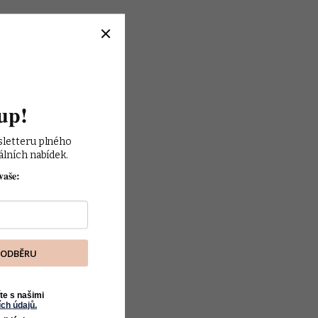
up!
sletteru plného 
álních nabídek.
vaše:
K ODBĚRU
te s našimi
ch údajů.