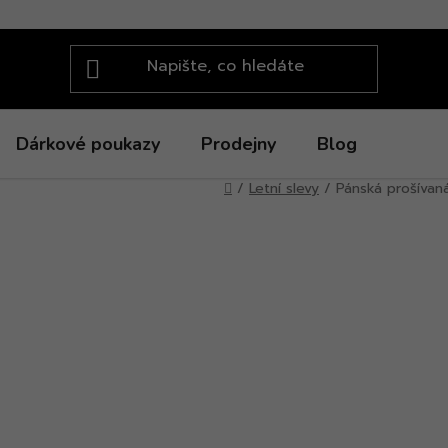
Dárkové poukazy
Prodejny
Blog
Domů
/
Letní slevy
/
Pánská prošívan