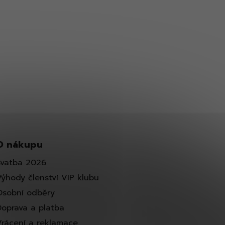
O nákupu
Svatba 2026
Výhody členství VIP klubu
Osobní odběry
Doprava a platba
Vrácení a reklamace