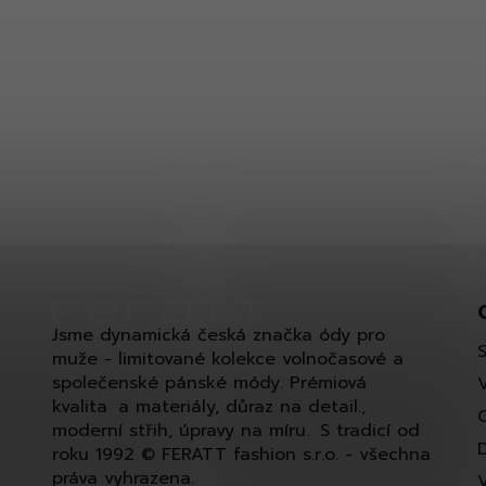
Jsme dynamická česká značka ódy pro
muže - limitované kolekce volnočasové a
společenské pánské módy. Prémiová
kvalita a materiály, důraz na detail.,
moderní střih, úpravy na míru. S tradicí od
roku 1992 © FERATT fashion s.r.o. - všechna
práva vyhrazena.