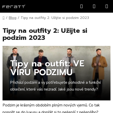
Přejít
Hledat
NÁKUP
na
KOŠÍK
obsah
Domů
/
Blog
/
Tipy na outfity 2: Užijte si podzim 2023
Tipy na outfity 2: Užijte si
podzim 2023
Tipy na outfit: VE
VÍRU PODZIMU
Přichází podzim a vy potřebujete pohodlné a funkční
oblečení, které vás nezradí. Jaké jsou nové trendy?
Podzim je krásným obdobím plným nových vjemů. Co tak
ponořit se do luxusu a dopřát si to nejlepší z nejlepšího?