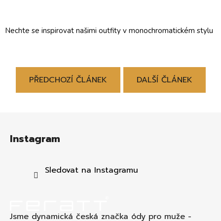
Nechte se inspirovat našimi outfity v monochromatickém stylu
PŘEDCHOZÍ ČLÁNEK
DALŠÍ ČLÁNEK
Z
á
Instagram
p
a
t
Sledovat na Instagramu
í
Jsme dynamická česká značka ódy pro muže -