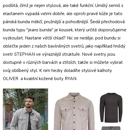
podšitá, čímž je nejen stylová, ale také funkční. Umělý semiš s
elastanem vypadá velmi dobře, ale oproti pravé kůže je tato
pánská bunda měkčí, pružnější a pohodlnější. Šedá
přechodová
bunda
typu "jeans bunda" je kousek, který určitě doporučujeme
vyzkoušet. Nastane větší chlad? Nic se neděje, pod bundu si
oblečte jeden z našich bavlněných svetrů, jako například hnědý
svetr STEPHAN ve výraznější struktuře.
Nové svetry
jsou
dostupné v různých barvách a střizích, takže si můžete vybrat
svůj oblíbený styl. K nim hezky doladíte
stylové kalhoty
OLIVER
a
kvalitní kožené boty RYAN.