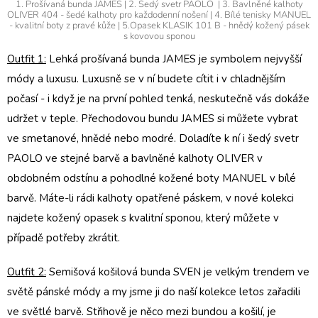
1. Prošívaná bunda JAMES | 2. Šedý svetr PAOLO | 3. Bavlněné kalhoty
OLIVER 404 - šedé kalhoty pro každodenní nošení | 4. Bílé tenisky MANUEL
- kvalitní boty z pravé kůže | 5.Opasek KLASIK 101 B - hnědý kožený pásek
s kovovou sponou
Outfit 1:
Lehká
prošívaná bunda
JAMES je symbolem nejvyšší
módy a luxusu. Luxusně se v ní budete cítit i v chladnějším
počasí - i když je na první pohled tenká, neskutečně vás dokáže
udržet v teple.
Přechodovou bundu JAMES
si můžete vybrat
ve smetanové, hnědé nebo modré. Doladíte k ní i
šedý svetr
PAOLO
ve stejné barvě a
bavlněné kalhoty
OLIVER v
obdobném odstínu a pohodlné
kožené boty MANUEL
v bílé
barvě. Máte-li rádi kalhoty opatřené páskem, v nové kolekci
najdete
kožený opasek
s kvalitní sponou, který můžete v
případě potřeby zkrátit.
Outfit 2:
Semišová košilová bunda SVEN
je velkým trendem ve
světě pánské módy a my jsme ji do naší kolekce letos zařadili
ve světlé barvě. Střihově je něco mezi bundou a košilí, je