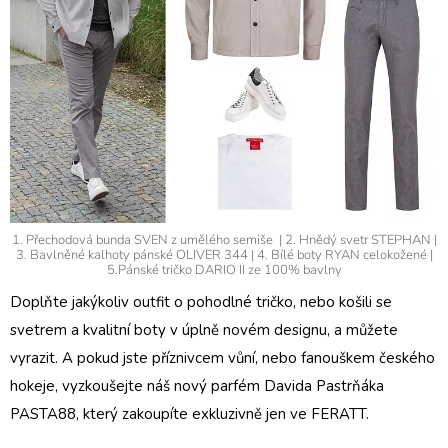
1. Přechodová bunda SVEN z umělého semiše | 2. Hnědý svetr STEPHAN |
3. Bavlněné kalhoty pánské OLIVER 344 | 4. Bílé boty RYAN celokožené |
5.Pánské tričko DARIO II ze 100% bavlny
Doplňte jakýkoliv outfit o pohodlné
tričko
, nebo
košili
se
svetrem a kvalitní
boty
v úplně novém designu, a můžete
vyrazit. A pokud jste příznivcem vůní, nebo fanouškem českého
hokeje, vyzkoušejte náš nový
parfém Davida Pastrňáka
PASTA88, který zakoupíte exkluzivně jen ve FERATT.