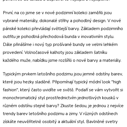
První, na co jsme se v nové podzimní kolekci zaměřili jsou
vybrané materiály, dokonalé střihy a pohodlný design. V nové
pánské kolekci převládají světlejší barvy. Základem podzimního
outfitu je pohodlná
přechodová bunda
v inovativním stylu.
Dále přinášíme i nový typ prošívané bundy ve velmi lehkém
provedení.
Volnočasové kalhoty
jsou základem šatníku
každého muže, nabídku jsme rozšířili o nové barvy a materiály.
Typickým prvkem letošního podzimu jsou jemné odstíny barev,
které jsou hezky sladěné. Připomínají typický módní look "high
fashion", který často uvidíte ve světě. Podaří se vám vytvořit si
monochromatický styl prostřednictvím jednotlivých kousků v
různém odstínu stejné barvy? Zkuste šedou, je jednou z nejvíce
trendy barev letošního podzimu a zimy. V různých odstínech
získáte neuvěřitelně osobitý a aktuální styl.
Bavlněné svetry