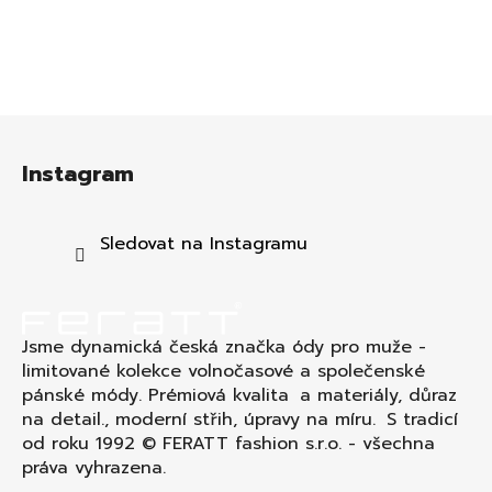
Z
á
Instagram
p
a
t
Sledovat na Instagramu
í
Jsme dynamická česká značka ódy pro muže -
limitované kolekce volnočasové a společenské
pánské módy. Prémiová kvalita a materiály, důraz
na detail., moderní střih, úpravy na míru. S tradicí
od roku 1992 © FERATT fashion s.r.o. - všechna
práva vyhrazena.