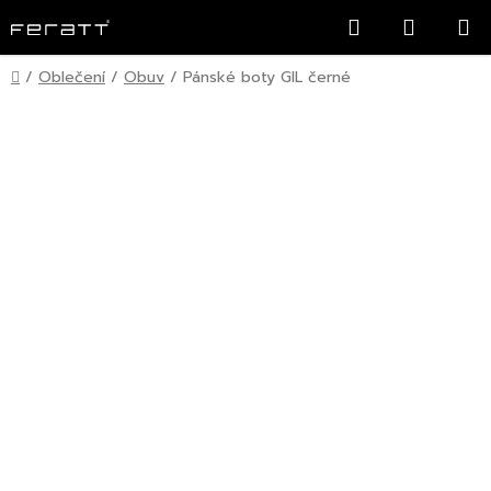
Přejít
Hledat
NÁKUP
na
KOŠÍK
obsah
Domů
/
Oblečení
/
Obuv
/
Pánské boty GIL černé