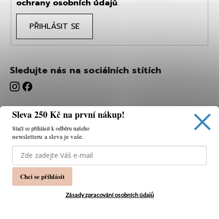
ochrany osobních údajů
.
PŘIHLÁSIT SE
Sledujte nás na sociálních stítích
Sleva 250 Kč na první nákup!
Stačí se přihlásit k odběru našeho
newsletteru a sleva je vaše.
Používáme cookies, abychom vám umožnili pohodlné
prohlížení webu a díky analýze webu neustále zlepšovat
jeho funkce, výkon a použitelnost.
K tomu potřebujeme
Chci se přihlásit
váš souhlas.
Nastavení
Zásady zpracování osobních údajů
Souhlasím
Vytvořil Shoptet