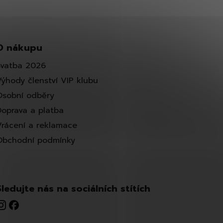
O nákupu
Svatba 2026
Výhody členství VIP klubu
Osobní odběry
Doprava a platba
Vrácení a reklamace
Obchodní podmínky
Sledujte nás na sociálních stítích