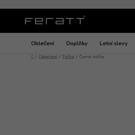
Přejít
na
obsah
Oblečení
Doplňky
Letní slevy
Domů
/
Oblečení
/
Trička
/
Černá trička