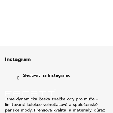
Z
á
Instagram
p
a
t
Sledovat na Instagramu
í
Jsme dynamická česká značka ódy pro muže -
limitované kolekce volnočasové a společenské
pánské módy. Prémiová kvalita a materiály, důraz