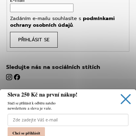
E-mail
Zadáním e-mailu souhlasíte s
podmínkami
ochrany osobních údajů
.
PŘIHLÁSIT SE
Sledujte nás na sociálních stítích
Sleva 250 Kč na první nákup!
Stačí se přihlásit k odběru našeho
newsletteru a sleva je vaše.
Používáme cookies, abychom vám umožnili pohodlné
prohlížení webu a díky analýze webu neustále zlepšovat
jeho funkce, výkon a použitelnost.
K tomu potřebujeme
Chci se přihlásit
váš souhlas.