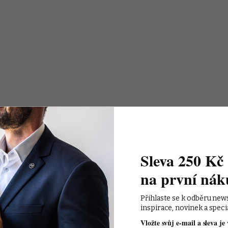
Sleva 250 Kč 
na první nák
Přihlaste se k odběru new
inspirace, novinek a speci
Vložte svůj e-mail a sleva je 