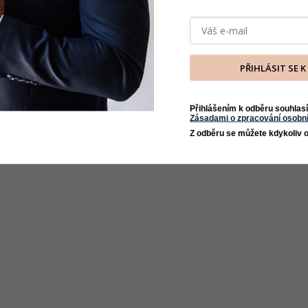
PŘIHLÁSIT SE 
Přihlášením k odběru souhlasí
Zásadami o zpracování osobní
Z odběru se můžete kdykoliv o