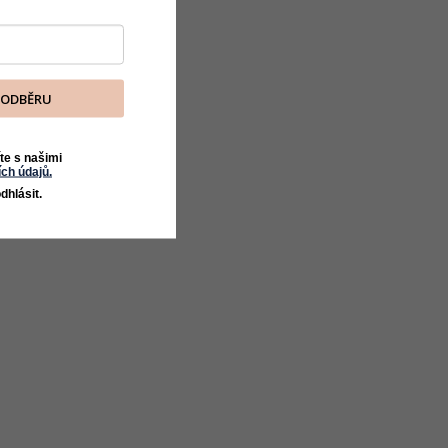
K ODBĚRU
te s našimi
ch údajů.
dhlásit.