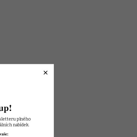
up!
sletteru plného 
álních nabídek.
vaše: