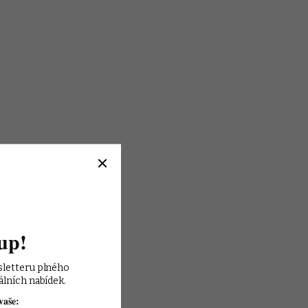
up!
sletteru plného 
álních nabídek.
vaše: