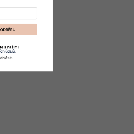
K ODBĚRU
te s našimi
ch údajů.
dhlásit.