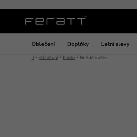
Přejít
na
obsah
Oblečení
Doplňky
Letní slevy
Domů
/
Oblečení
/
Košile
/
Hnědé košile