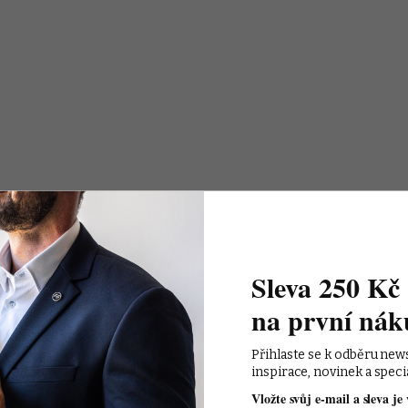
Sleva 250 Kč 
na první nák
Přihlaste se k odběru new
inspirace, novinek a speci
Vložte svůj e-mail a sleva je 