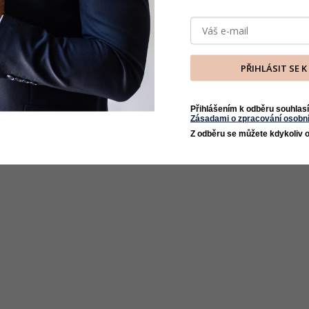
PŘIHLÁSIT SE 
Přihlášením k odběru souhlasí
Zásadami o zpracování osobní
Z odběru se můžete kdykoliv o