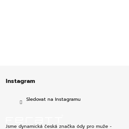
Z
á
Instagram
p
a
t
Sledovat na Instagramu
í
Jsme dynamická česká značka ódy pro muže -