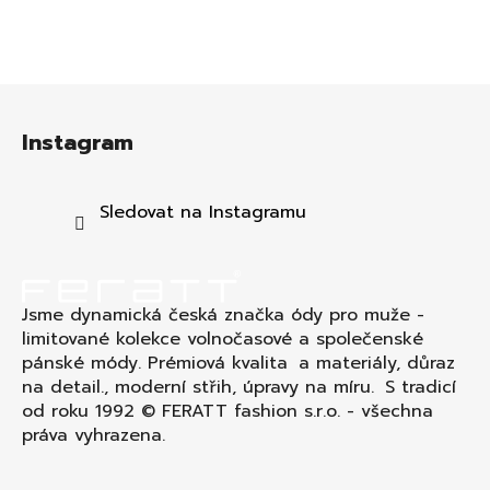
Z
á
Instagram
p
a
t
Sledovat na Instagramu
í
Jsme dynamická česká značka ódy pro muže -
limitované kolekce volnočasové a společenské
pánské módy. Prémiová kvalita a materiály, důraz
na detail., moderní střih, úpravy na míru. S tradicí
od roku 1992 © FERATT fashion s.r.o. - všechna
práva vyhrazena.