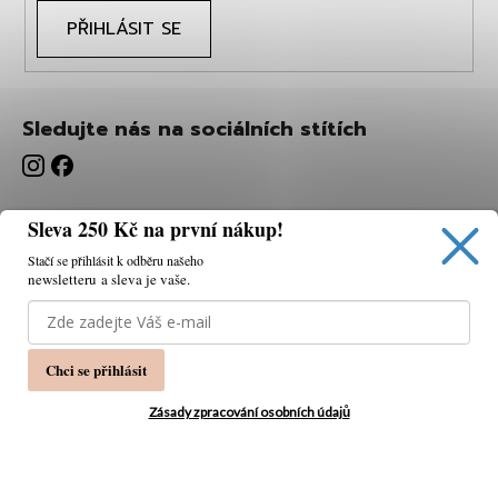
PŘIHLÁSIT SE
Sledujte nás na sociálních stítích
Sleva 250 Kč na první nákup!
Stačí se přihlásit k odběru našeho
newsletteru a sleva je vaše.
Používáme cookies, abychom vám umožnili pohodlné
prohlížení webu a díky analýze webu neustále zlepšovat
jeho funkce, výkon a použitelnost.
K tomu potřebujeme
Chci se přihlásit
váš souhlas.
Nastavení
Zásady zpracování osobních údajů
Souhlasím
Vytvořil Shoptet
Copyright 2026
PÁNSKÁ MÓDA
. Všechna práva
Odmítnout