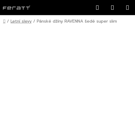
Přejít
Hledat
NÁKUP
na
KOŠÍK
obsah
Domů
/
Letní slevy
/
Pánské džíny RAVENNA šedé super slim