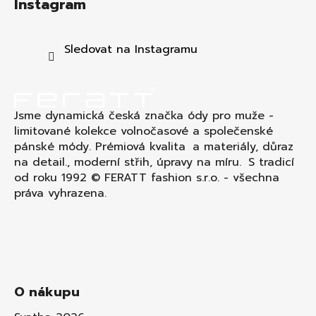
Instagram
p
a
t
Sledovat na Instagramu
í
Jsme dynamická česká značka ódy pro muže -
limitované kolekce volnočasové a společenské
pánské módy. Prémiová kvalita a materiály, důraz
na detail., moderní střih, úpravy na míru. S tradicí
od roku 1992 © FERATT fashion s.r.o. - všechna
práva vyhrazena.
O nákupu