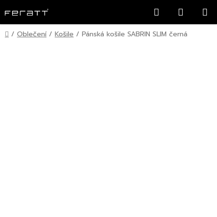
Přejít
Hledat
NÁKUP
na
KOŠÍK
obsah
Domů
/
Oblečení
/
Košile
/
Pánská košile SABRIN SLIM černá