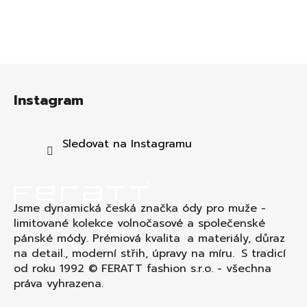
Z
á
Instagram
p
a
t
Sledovat na Instagramu
í
Jsme dynamická česká značka ódy pro muže -
limitované kolekce volnočasové a společenské
pánské módy. Prémiová kvalita a materiály, důraz
na detail., moderní střih, úpravy na míru. S tradicí
od roku 1992 © FERATT fashion s.r.o. - všechna
práva vyhrazena.