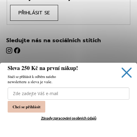
PŘIHLÁSIT SE
Sledujte nás na sociálních stítích
Sleva 250 Kč na první nákup!
Stačí se přihlásit k odběru našeho
newsletteru a sleva je vaše.
Používáme cookies, abychom vám umožnili pohodlné
prohlížení webu a díky analýze webu neustále zlepšovat
jeho funkce, výkon a použitelnost.
K tomu potřebujeme
Chci se přihlásit
váš souhlas.
Nastavení
Zásady zpracování osobních údajů
Souhlasím
Vytvořil Shoptet