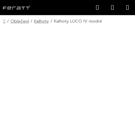
Přejít
Hledat
NÁKUP
na
KOŠÍK
obsah
Domů
/
Oblečení
/
Kalhoty
/
Kalhoty LUCO IV modré