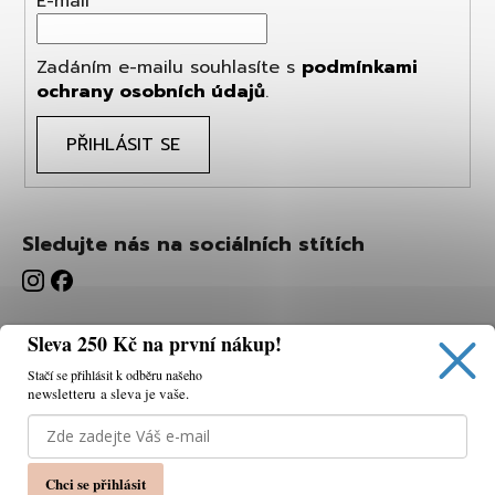
E-mail
Zadáním e-mailu souhlasíte s
podmínkami
ochrany osobních údajů
.
PŘIHLÁSIT SE
Sledujte nás na sociálních stítích
Sleva 250 Kč na první nákup!
Stačí se přihlásit k odběru našeho
newsletteru a sleva je vaše.
Používáme cookies, abychom vám umožnili pohodlné
prohlížení webu a díky analýze webu neustále zlepšovat
jeho funkce, výkon a použitelnost.
K tomu potřebujeme
Chci se přihlásit
váš souhlas.