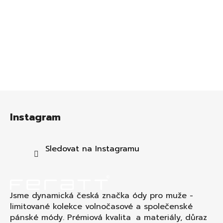
Z
á
Instagram
p
a
t
Sledovat na Instagramu
í
Jsme dynamická česká značka ódy pro muže -
limitované kolekce volnočasové a společenské
pánské módy. Prémiová kvalita a materiály, důraz