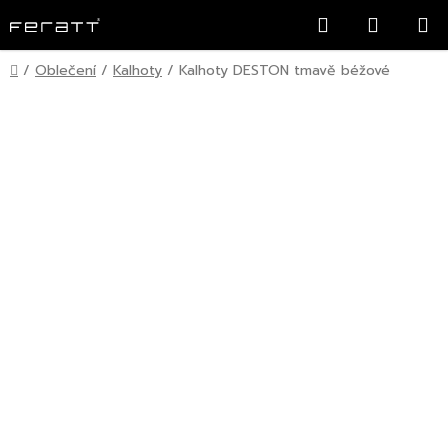
Přejít
Hledat
NÁKUP
na
KOŠÍK
obsah
Domů
/
Oblečení
/
Kalhoty
/
Kalhoty DESTON tmavě béžové