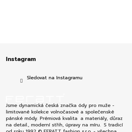
Z
á
Instagram
p
a
t
Sledovat na Instagramu
í
Jsme dynamická česká značka ódy pro muže -
limitované kolekce volnočasové a společenské
pánské módy. Prémiová kvalita a materiály, důraz
na detail., moderní střih, úpravy na míru. S tradicí
od roku 1992 © FERATT fashion s.r.o. - všechna