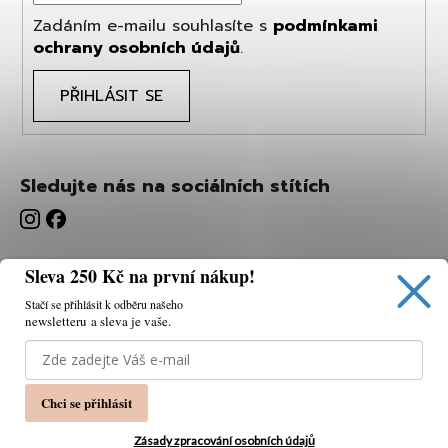
Zadáním e-mailu souhlasíte s
podmínkami
ochrany osobních údajů
.
PŘIHLÁSIT SE
Sledujte nás na sociálních stítích
Sleva 250 Kč na první nákup!
Stačí se přihlásit k odběru našeho
newsletteru a sleva je vaše.
Používáme cookies, abychom vám umožnili pohodlné
prohlížení webu a díky analýze webu neustále zlepšovat
jeho funkce, výkon a použitelnost.
K tomu potřebujeme
Chci se přihlásit
váš souhlas.
Nastavení
Zásady zpracování osobních údajů