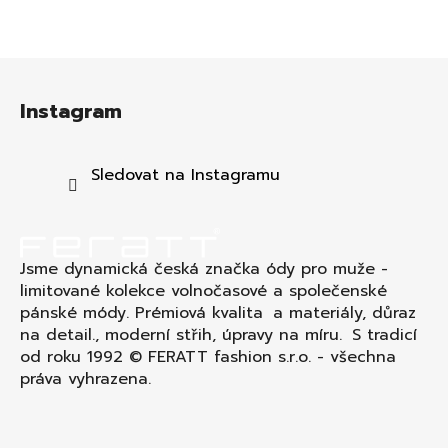
Z
á
Instagram
p
a
t
Sledovat na Instagramu
í
Jsme dynamická česká značka ódy pro muže -
limitované kolekce volnočasové a společenské
pánské módy. Prémiová kvalita a materiály, důraz
na detail., moderní střih, úpravy na míru. S tradicí
od roku 1992 © FERATT fashion s.r.o. - všechna
práva vyhrazena.