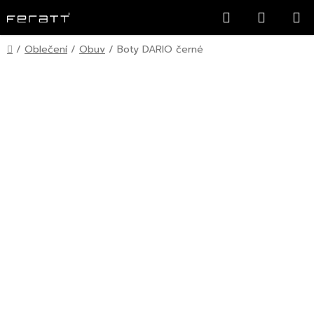
Přejít
Hledat
NÁKUP
na
KOŠÍK
obsah
Domů
/
Oblečení
/
Obuv
/
Boty DARIO černé