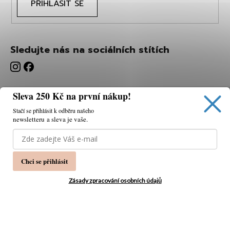
PŘIHLÁSIT SE
Sledujte nás na sociálních stítích
Sleva 250 Kč na první nákup!
Stačí se přihlásit k odběru našeho
newsletteru a sleva je vaše.
Používáme cookies, abychom vám umožnili pohodlné
prohlížení webu a díky analýze webu neustále zlepšovat
jeho funkce, výkon a použitelnost.
K tomu potřebujeme
Chci se přihlásit
váš souhlas.
Nastavení
Zásady zpracování osobních údajů
Souhlasím
Vytvořil Shoptet
Copyright 2026
PÁNSKÁ MÓDA
. Všechna práva
Odmítnout
vyhrazena.
Upravit nastavení cookies