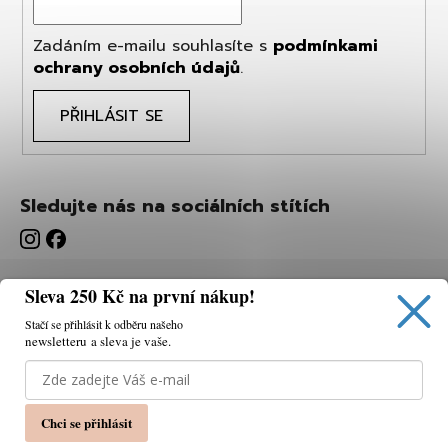
Zadáním e-mailu souhlasíte s
podmínkami
ochrany osobních údajů
.
PŘIHLÁSIT SE
Sledujte nás na sociálních stítích
Sleva 250 Kč na první nákup!
Stačí se přihlásit k odběru našeho
newsletteru a sleva je vaše.
Používáme cookies, abychom vám umožnili pohodlné
prohlížení webu a díky analýze webu neustále zlepšovat
jeho funkce, výkon a použitelnost.
K tomu potřebujeme
Chci se přihlásit
váš souhlas.
Nastavení