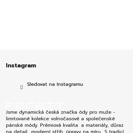
Z
á
Instagram
p
a
t
Sledovat na Instagramu
í
Jsme dynamická česká značka ódy pro muže -
limitované kolekce volnočasové a společenské
pánské módy. Prémiová kvalita a materiály, důraz
na detail., moderní střih, úpravy na míru. S tradicí