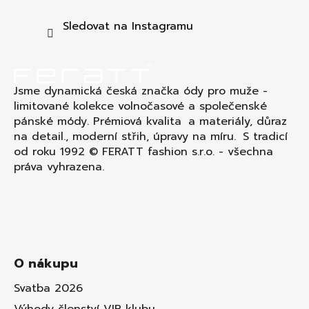
a
t
Sledovat na Instagramu
í
Jsme dynamická česká značka ódy pro muže -
limitované kolekce volnočasové a společenské
pánské módy. Prémiová kvalita a materiály, důraz
na detail., moderní střih, úpravy na míru. S tradicí
od roku 1992 © FERATT fashion s.r.o. - všechna
práva vyhrazena.
O nákupu
Svatba 2026