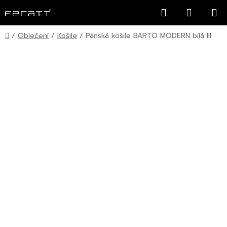
Přejít
Hledat
NÁKUP
na
KOŠÍK
obsah
Domů
/
Oblečení
/
Košile
/
Pánská košile BARTO MODERN bílá III