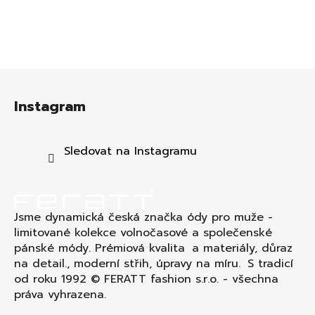
Z
á
Instagram
p
a
t
Sledovat na Instagramu
í
Jsme dynamická česká značka ódy pro muže -
limitované kolekce volnočasové a společenské
pánské módy. Prémiová kvalita a materiály, důraz
na detail., moderní střih, úpravy na míru. S tradicí
od roku 1992 © FERATT fashion s.r.o. - všechna
práva vyhrazena.