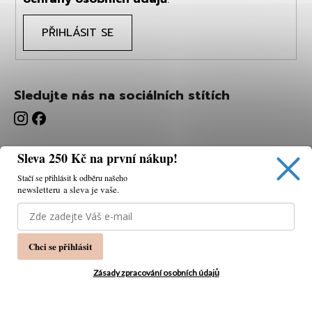
PŘIHLÁSIT SE
Sledujte nás na sociálních stítích
Sleva 250 Kč na první nákup!
Stačí se přihlásit k odběru našeho
newsletteru a sleva je vaše.
Používáme cookies, abychom vám umožnili pohodlné
prohlížení webu a díky analýze webu neustále zlepšovat
jeho funkce, výkon a použitelnost.
K tomu potřebujeme
Chci se přihlásit
váš souhlas.
Nastavení
Zásady zpracování osobních údajů
Souhlasím
Vytvořil Shoptet