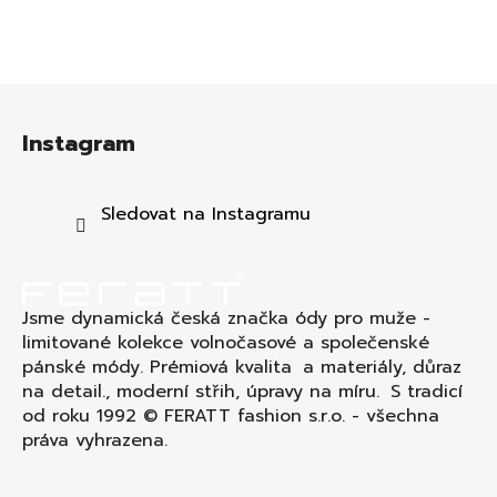
Z
á
Instagram
p
a
t
Sledovat na Instagramu
í
Jsme dynamická česká značka ódy pro muže -
limitované kolekce volnočasové a společenské
pánské módy. Prémiová kvalita a materiály, důraz
na detail., moderní střih, úpravy na míru. S tradicí
od roku 1992 © FERATT fashion s.r.o. - všechna
práva vyhrazena.