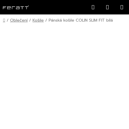
Přejít
Hledat
NÁKUP
na
KOŠÍK
obsah
Domů
/
Oblečení
/
Košile
/
Pánská košile COLIN SLIM FIT bílá