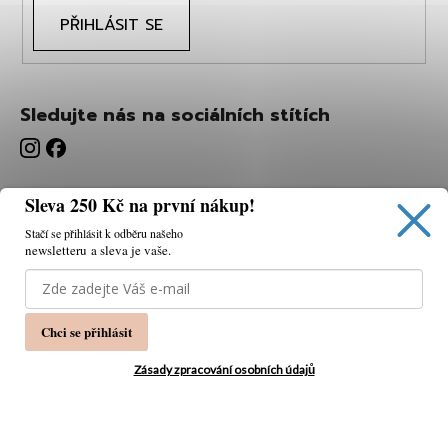
PŘIHLÁSIT SE
Sledujte nás na sociálních stítích
Sleva 250 Kč na první nákup!
Stačí se přihlásit k odběru našeho
newsletteru a sleva je vaše.
Používáme cookies, abychom vám umožnili pohodlné
prohlížení webu a díky analýze webu neustále zlepšovat
jeho funkce, výkon a použitelnost.
K tomu potřebujeme
Chci se přihlásit
váš souhlas.
Nastavení
Zásady zpracování osobních údajů
Souhlasím
Vytvořil Shoptet
Copyright 2026
PÁNSKÁ MÓDA
. Všechna práva
Odmítnout