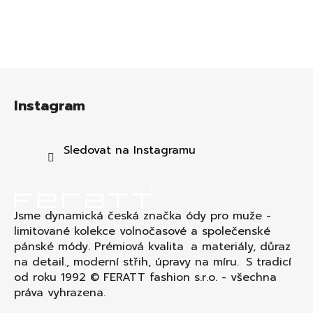
Z
á
Instagram
p
a
t
Sledovat na Instagramu
í
Jsme dynamická česká značka ódy pro muže -
limitované kolekce volnočasové a společenské
pánské módy. Prémiová kvalita a materiály, důraz
na detail., moderní střih, úpravy na míru. S tradicí
od roku 1992 © FERATT fashion s.r.o. - všechna
práva vyhrazena.