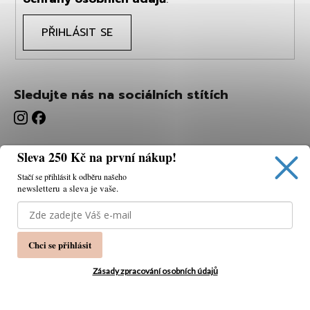
PŘIHLÁSIT SE
Sledujte nás na sociálních stítích
Sleva 250 Kč na první nákup!
Stačí se přihlásit k odběru našeho
newsletteru a sleva je vaše.
Používáme cookies, abychom vám umožnili pohodlné
prohlížení webu a díky analýze webu neustále zlepšovat
jeho funkce, výkon a použitelnost.
K tomu potřebujeme
Chci se přihlásit
váš souhlas.
Nastavení
Zásady zpracování osobních údajů
Souhlasím
Vytvořil Shoptet