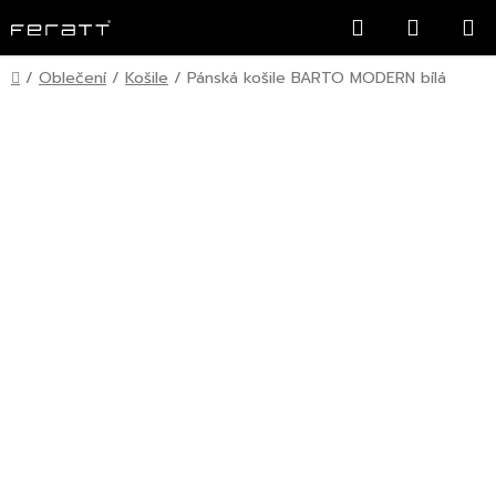
Přejít
Hledat
NÁKUP
na
KOŠÍK
obsah
Domů
/
Oblečení
/
Košile
/
Pánská košile BARTO MODERN bílá