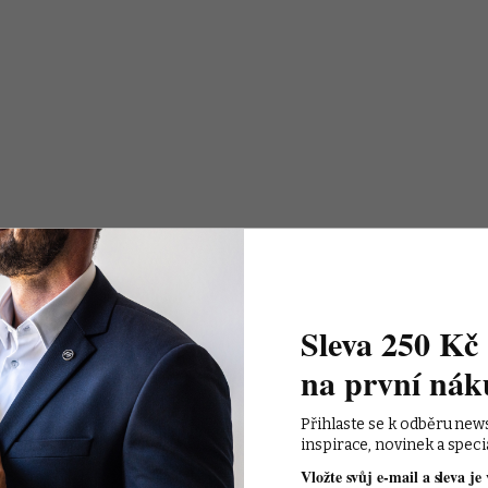
Sleva 250 Kč 
na první nák
Přihlaste se k odběru new
inspirace, novinek a speci
Vložte svůj e-mail a sleva je 