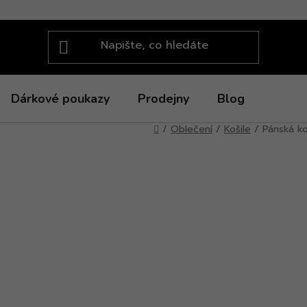
Dárkové poukazy
Prodejny
Blog
Domů
/
Oblečení
/
Košile
/
Pánská k