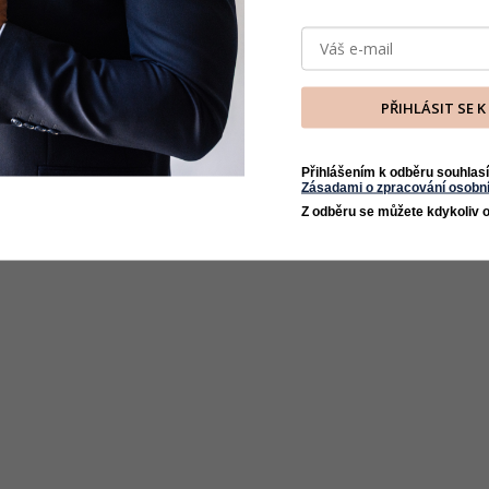
PŘIHLÁSIT SE 
Přihlášením k odběru souhlasí
Zásadami o zpracování osobní
Z odběru se můžete kdykoliv o