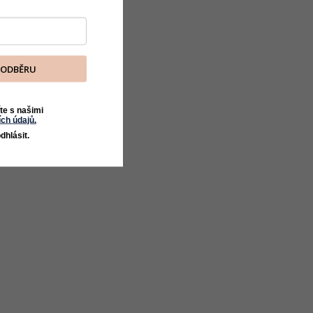
K ODBĚRU
te s našimi
ch údajů.
dhlásit.