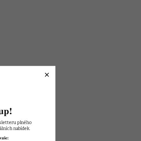
up!
sletteru plného 
álních nabídek.
vaše: