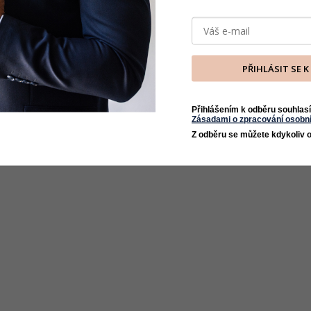
PŘIHLÁSIT SE 
Přihlášením k odběru souhlasí
Zásadami o zpracování osobní
Z odběru se můžete kdykoliv o