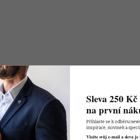
Sleva 250 Kč 
na první nák
Přihlaste se k odběru new
inspirace, novinek a speci
Vložte svůj e-mail a sleva je 