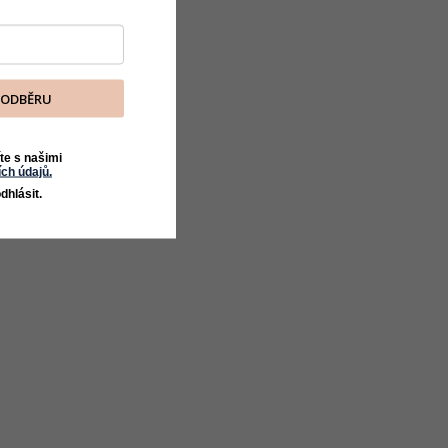
K ODBĚRU
te s našimi
ch údajů.
dhlásit.