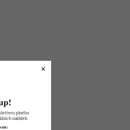
up!
sletteru plného 
álních nabídek.
vaše: