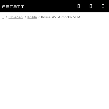
Přejít
Hledat
NÁKUP
na
KOŠÍK
obsah
Domů
/
Oblečení
/
Košile
/
Košile ASTA modrá SLIM