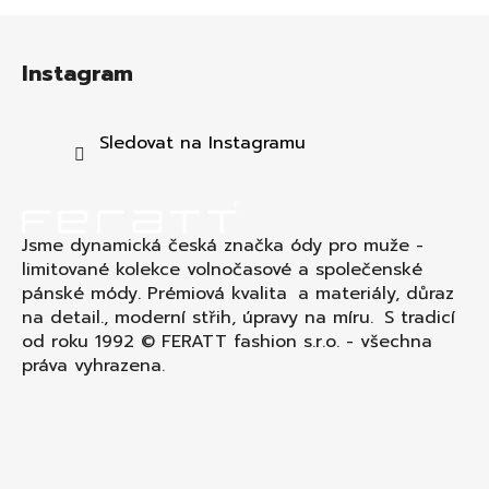
Z
á
Instagram
p
a
t
Sledovat na Instagramu
í
Jsme dynamická česká značka ódy pro muže -
limitované kolekce volnočasové a společenské
pánské módy. Prémiová kvalita a materiály, důraz
na detail., moderní střih, úpravy na míru. S tradicí
od roku 1992 © FERATT fashion s.r.o. - všechna
práva vyhrazena.