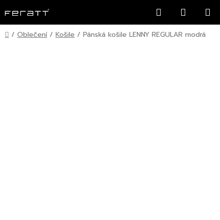
Přejít
Hledat
NÁKUP
na
KOŠÍK
obsah
Domů
/
Oblečení
/
Košile
/
Pánská košile LENNY REGULAR modrá