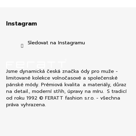
Z
á
Instagram
p
a
t
Sledovat na Instagramu
í
Jsme dynamická česká značka ódy pro muže -
limitované kolekce volnočasové a společenské
pánské módy. Prémiová kvalita a materiály, důraz
na detail., moderní střih, úpravy na míru. S tradicí
od roku 1992 © FERATT fashion s.r.o. - všechna
práva vyhrazena.