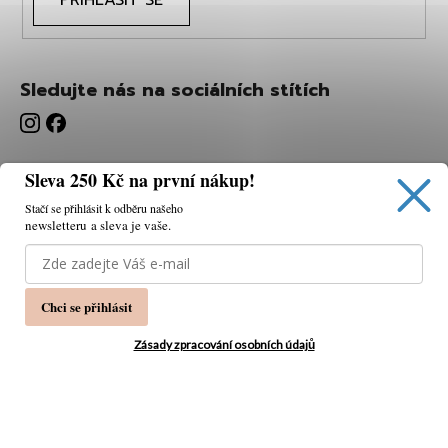
Sledujte nás na sociálních stítích
Sleva 250 Kč na první nákup!
Stačí se přihlásit k odběru našeho
newsletteru a sleva je vaše.
Používáme cookies, abychom vám umožnili pohodlné
prohlížení webu a díky analýze webu neustále zlepšovat
jeho funkce, výkon a použitelnost.
K tomu potřebujeme
Chci se přihlásit
váš souhlas.
Nastavení
Zásady zpracování osobních údajů
Souhlasím
Vytvořil Shoptet
Copyright 2026
PÁNSKÁ MÓDA
. Všechna práva
Odmítnout
vyhrazena.
Upravit nastavení cookies