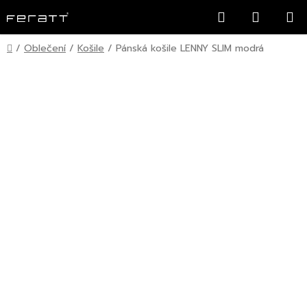
Přejít
Hledat
NÁKUP
na
KOŠÍK
obsah
Domů
/
Oblečení
/
Košile
/
Pánská košile LENNY SLIM modrá