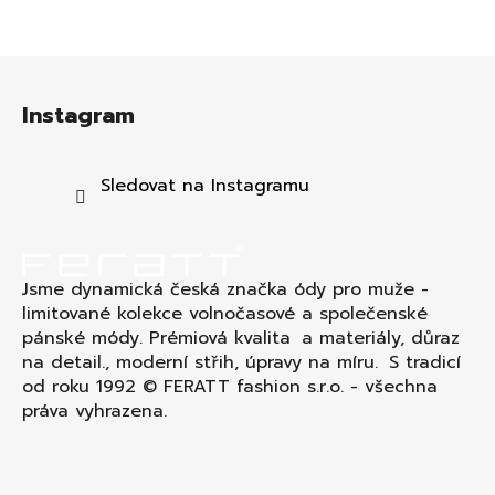
Z
á
Instagram
p
a
t
Sledovat na Instagramu
í
Jsme dynamická česká značka ódy pro muže -
limitované kolekce volnočasové a společenské
pánské módy. Prémiová kvalita a materiály, důraz
na detail., moderní střih, úpravy na míru. S tradicí
od roku 1992 © FERATT fashion s.r.o. - všechna
práva vyhrazena.