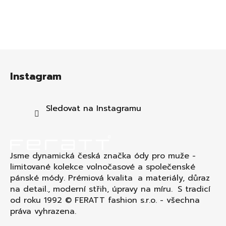
Z
á
Instagram
p
a
t
Sledovat na Instagramu
í
Jsme dynamická česká značka ódy pro muže -
limitované kolekce volnočasové a společenské
pánské módy. Prémiová kvalita a materiály, důraz
na detail., moderní střih, úpravy na míru. S tradicí
od roku 1992 © FERATT fashion s.r.o. - všechna
práva vyhrazena.