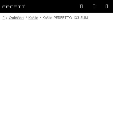
Přejít
Hledat
NÁKUP
na
KOŠÍK
obsah
Domů
/
Oblečení
/
Košile
/
Košile PERFETTO 103 SLIM