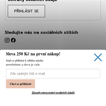
PŘIHLÁSIT SE
Sledujte nás na sociálních stítích
Sleva 250 Kč na první nákup!
Stačí se přihlásit k odběru našeho
newsletteru a sleva je vaše.
Používáme cookies, abychom vám umožnili pohodlné
prohlížení webu a díky analýze webu neustále zlepšovat
jeho funkce, výkon a použitelnost.
K tomu potřebujeme
Chci se přihlásit
váš souhlas.
Nastavení
Zásady zpracování osobních údajů
Souhlasím
Vytvořil Shoptet