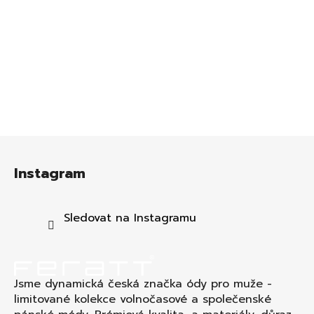
Z
á
Instagram
p
a
t
Sledovat na Instagramu
í
Jsme dynamická česká značka ódy pro muže -
limitované kolekce volnočasové a společenské