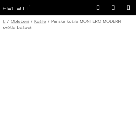
Přejít
Hledat
NÁKUP
na
KOŠÍK
obsah
Domů
/
Oblečení
/
Košile
/
Pánská košile MONTERO MODERN
světle béžová