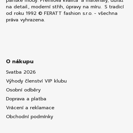
pánské módy. Prémiová kvalita a materiály, důraz
na detail., moderní střih, úpravy na míru. S tradicí
od roku 1992 © FERATT fashion s.r.o. - všechna
práva vyhrazena.
O nákupu
Svatba 2026
Výhody členství VIP klubu
Osobní odběry
Doprava a platba
Vrácení a reklamace
Obchodní podmínky