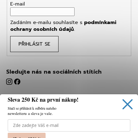
E-mail
Zadáním e-mailu souhlasíte s
podmínkami
ochrany osobních údajů
.
PŘIHLÁSIT SE
Sledujte nás na sociálních stítích
Sleva 250 Kč na první nákup!
Stačí se přihlásit k odběru našeho
newsletteru a sleva je vaše.
Používáme cookies, abychom vám umožnili pohodlné
prohlížení webu a díky analýze webu neustále zlepšovat
jeho funkce, výkon a použitelnost.
K tomu potřebujeme