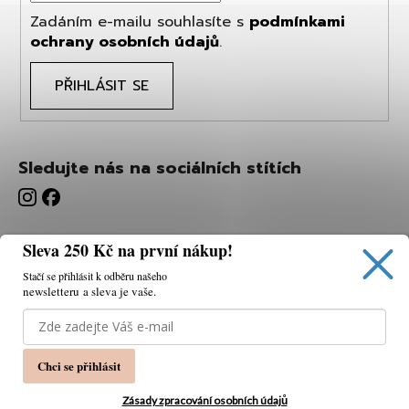
Zadáním e-mailu souhlasíte s
podmínkami
ochrany osobních údajů
.
PŘIHLÁSIT SE
Sledujte nás na sociálních stítích
Sleva 250 Kč na první nákup!
Stačí se přihlásit k odběru našeho
newsletteru a sleva je vaše.
Používáme cookies, abychom vám umožnili pohodlné
prohlížení webu a díky analýze webu neustále zlepšovat
jeho funkce, výkon a použitelnost.
K tomu potřebujeme
Chci se přihlásit
váš souhlas.
Nastavení
Zásady zpracování osobních údajů