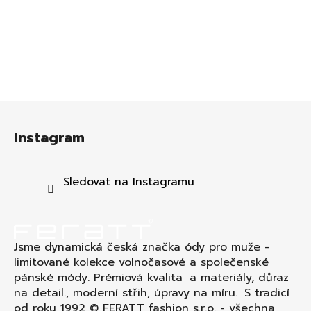
Z
á
Instagram
p
a
t
Sledovat na Instagramu
í
Jsme dynamická česká značka ódy pro muže -
limitované kolekce volnočasové a společenské
pánské módy. Prémiová kvalita a materiály, důraz
na detail., moderní střih, úpravy na míru. S tradicí
od roku 1992 © FERATT fashion s.r.o. - všechna