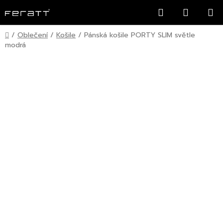
Přejít
Hledat
NÁKUP
na
KOŠÍK
obsah
Domů
/
Oblečení
/
Košile
/
Pánská košile PORTY SLIM světle
modrá