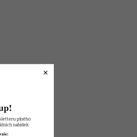
up!
sletteru plného 
álních nabídek.
vaše: