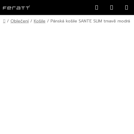
Přejít
Hledat
NÁKUP
na
KOŠÍK
obsah
Domů
/
Oblečení
/
Košile
/
Pánská košile SANTE SLIM tmavě modrá