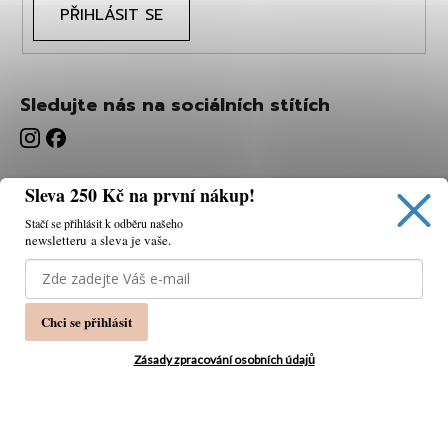
PŘIHLÁSIT SE
Sledujte nás na sociálních stítích
Sleva 250 Kč na první nákup!
Stačí se přihlásit k odběru našeho
newsletteru a sleva je vaše.
Používáme cookies, abychom vám umožnili pohodlné
prohlížení webu a díky analýze webu neustále zlepšovat
jeho funkce, výkon a použitelnost.
K tomu potřebujeme
Chci se přihlásit
váš souhlas.
Nastavení
Zásady zpracování osobních údajů
Souhlasím
Vytvořil Shoptet
Copyright 2026
PÁNSKÁ MÓDA
. Všechna práva
Odmítnout
vyhrazena.
Upravit nastavení cookies