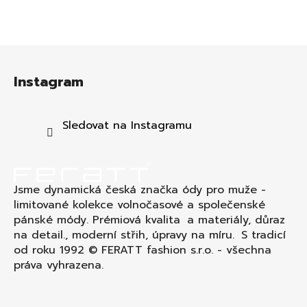
Z
á
Instagram
p
a
t
Sledovat na Instagramu
í
Jsme dynamická česká značka ódy pro muže -
limitované kolekce volnočasové a společenské
pánské módy. Prémiová kvalita a materiály, důraz
na detail., moderní střih, úpravy na míru. S tradicí
od roku 1992 © FERATT fashion s.r.o. - všechna
práva vyhrazena.