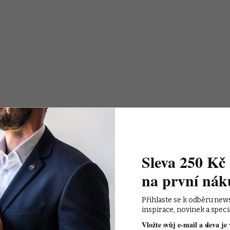
Sleva 250 Kč 
na první nák
Přihlaste se k odběru new
inspirace, novinek a speci
Vložte svůj e-mail a sleva je 