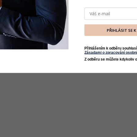
PŘIHLÁSIT SE 
Přihlášením k odběru souhlasí
Zásadami o zpracování osobní
Z odběru se můžete kdykoliv o