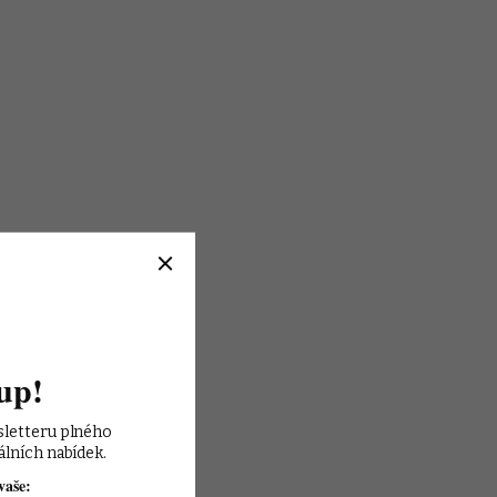
up!
sletteru plného 
álních nabídek.
vaše: