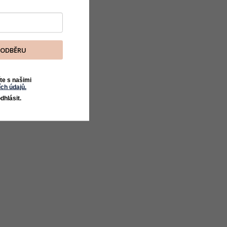
K ODBĚRU
te s našimi
ch údajů.
dhlásit.