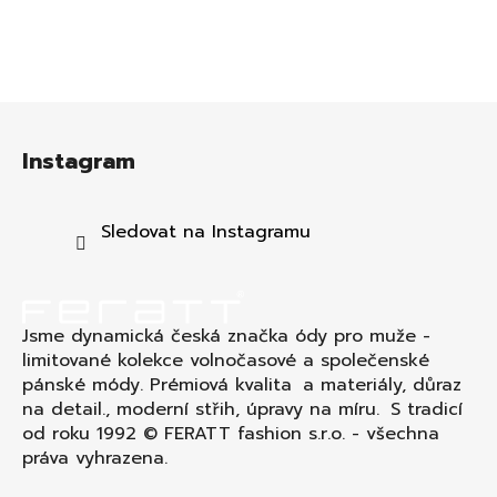
Z
á
Instagram
p
a
t
Sledovat na Instagramu
í
Jsme dynamická česká značka ódy pro muže -
limitované kolekce volnočasové a společenské
pánské módy. Prémiová kvalita a materiály, důraz
na detail., moderní střih, úpravy na míru. S tradicí
od roku 1992 © FERATT fashion s.r.o. - všechna
práva vyhrazena.