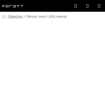
Přejít
Hledat
NÁKUP
na
KOŠÍK
obsah
Domů
/
Oblečení
/
Pánský svetr LUIGI zelený