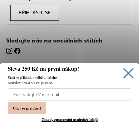
PŘIHLÁSIT SE
Sledujte nás na sociálních stítích
Sleva 250 Kč na první nákup!
Stačí se přihlásit k odběru našeho
newsletteru a sleva je vaše.
Používáme cookies, abychom vám umožnili pohodlné
prohlížení webu a díky analýze webu neustále zlepšovat
jeho funkce, výkon a použitelnost.
K tomu potřebujeme
Chci se přihlásit
váš souhlas.
Nastavení
Zásady zpracování osobních údajů
Souhlasím
Vytvořil Shoptet