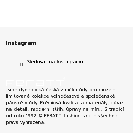
Z
á
Instagram
p
a
t
Sledovat na Instagramu
í
Jsme dynamická česká značka ódy pro muže -
limitované kolekce volnočasové a společenské
pánské módy. Prémiová kvalita a materiály, důraz
na detail., moderní střih, úpravy na míru. S tradicí
od roku 1992 © FERATT fashion s.r.o. - všechna
práva vyhrazena.