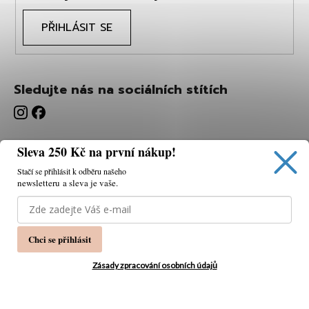
PŘIHLÁSIT SE
Sledujte nás na sociálních stítích
Sleva 250 Kč na první nákup!
Stačí se přihlásit k odběru našeho
newsletteru a sleva je vaše.
Používáme cookies, abychom vám umožnili pohodlné
prohlížení webu a díky analýze webu neustále zlepšovat
jeho funkce, výkon a použitelnost.
K tomu potřebujeme
Chci se přihlásit
váš souhlas.
Nastavení
Zásady zpracování osobních údajů
Souhlasím
Vytvořil Shoptet