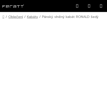
Přejít
Hledat
NÁKUP
na
KOŠÍK
obsah
Domů
/
Oblečení
/
Kabáty
/
Pánský vlněný kabát RONALD šedý