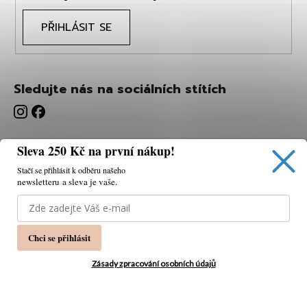
PŘIHLÁSIT SE
Sledujte nás na sociálních stítích
Sleva 250 Kč na první nákup!
Stačí se přihlásit k odběru našeho
newsletteru a sleva je vaše.
Používáme cookies, abychom vám umožnili pohodlné
prohlížení webu a díky analýze webu neustále zlepšovat
jeho funkce, výkon a použitelnost.
K tomu potřebujeme
Chci se přihlásit
váš souhlas.
Nastavení
Zásady zpracování osobních údajů
Souhlasím
Vytvořil Shoptet