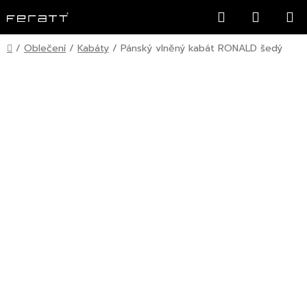
Přejít
Hledat
NÁKUP
na
KOŠÍK
obsah
Domů
/
Oblečení
/
Kabáty
/
Pánský vlněný kabát RONALD šedý