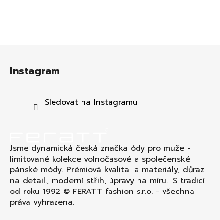
Z
á
Instagram
p
a
t
Sledovat na Instagramu
í
Jsme dynamická česká značka ódy pro muže -
limitované kolekce volnočasové a společenské
pánské módy. Prémiová kvalita a materiály, důraz
na detail., moderní střih, úpravy na míru. S tradicí
od roku 1992 © FERATT fashion s.r.o. - všechna
práva vyhrazena.