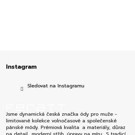
Z
á
Instagram
p
a
t
Sledovat na Instagramu
í
Jsme dynamická česká značka ódy pro muže -
limitované kolekce volnočasové a společenské
pánské módy. Prémiová kvalita a materiály, důraz
na detail., moderní střih, úpravy na míru. S tradicí