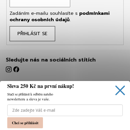
Zadáním e-mailu souhlasíte s
podmínkami
ochrany osobních údajů
.
PŘIHLÁSIT SE
Sledujte nás na sociálních stítích
Sleva 250 Kč na první nákup!
Stačí se přihlásit k odběru našeho
newsletteru a sleva je vaše.
Používáme cookies, abychom vám umožnili pohodlné
prohlížení webu a díky analýze webu neustále zlepšovat
jeho funkce, výkon a použitelnost.
K tomu potřebujeme
Chci se přihlásit
váš souhlas.
Nastavení