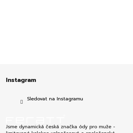
Z
á
Instagram
p
a
t
Sledovat na Instagramu
í
Jsme dynamická česká značka ódy pro muže -