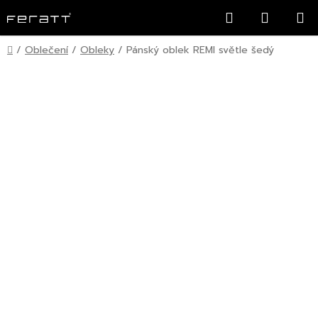
Přejít
Hledat
NÁKUP
na
KOŠÍK
obsah
Domů
/
Oblečení
/
Obleky
/
Pánský oblek REMI světle šedý