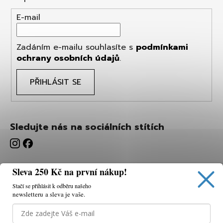
E-mail
Zadáním e-mailu souhlasíte s
podmínkami
ochrany osobních údajů
.
PŘIHLÁSIT SE
Sledujte nás na sociálních stítích
Sleva 250 Kč na první nákup!
Stačí se přihlásit k odběru našeho
newsletteru a sleva je vaše.
Používáme cookies, abychom vám umožnili pohodlné
prohlížení webu a díky analýze webu neustále zlepšovat