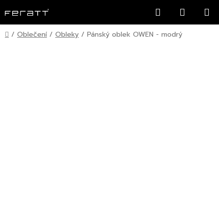
Přejít
Hledat
NÁKUP
na
KOŠÍK
obsah
Domů
/
Oblečení
/
Obleky
/
Pánský oblek OWEN - modrý