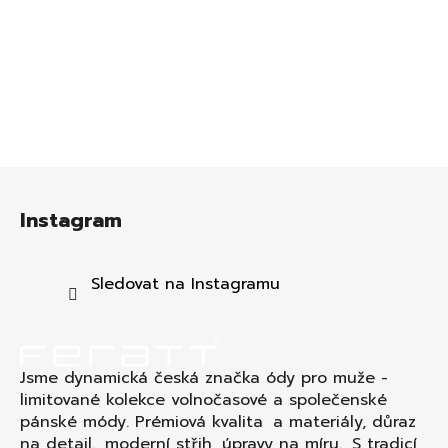
Z
á
Instagram
p
a
t
Sledovat na Instagramu
í
Jsme dynamická česká značka ódy pro muže -
limitované kolekce volnočasové a společenské
pánské módy. Prémiová kvalita a materiály, důraz
na detail., moderní střih, úpravy na míru. S tradicí