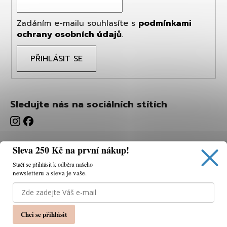
Zadáním e-mailu souhlasíte s
podmínkami
ochrany osobních údajů
.
PŘIHLÁSIT SE
Sledujte nás na sociálních stítích
Sleva 250 Kč na první nákup!
Stačí se přihlásit k odběru našeho
newsletteru a sleva je vaše.
Používáme cookies, abychom vám umožnili pohodlné
prohlížení webu a díky analýze webu neustále zlepšovat
jeho funkce, výkon a použitelnost.
K tomu potřebujeme
Chci se přihlásit
váš souhlas.
Nastavení