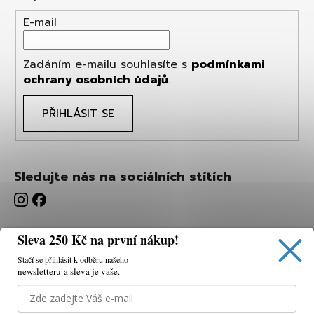
E-mail
Zadáním e-mailu souhlasíte s
podmínkami
ochrany osobních údajů
.
PŘIHLÁSIT SE
Sledujte nás na sociálních stítích
Sleva 250 Kč na první nákup!
Stačí se přihlásit k odběru našeho
newsletteru a sleva je vaše.
Používáme cookies, abychom vám umožnili pohodlné
prohlížení webu a díky analýze webu neustále zlepšovat