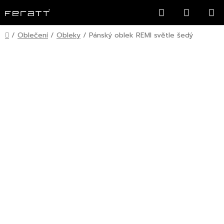
Přejít
Hledat
NÁKUP
na
KOŠÍK
obsah
Domů
/
Oblečení
/
Obleky
/
Pánský oblek REMI světle šedý