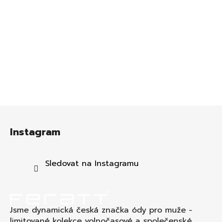
Z
á
Instagram
p
a
t
Sledovat na Instagramu
í
Jsme dynamická česká značka ódy pro muže -
limitované kolekce volnočasové a společenské