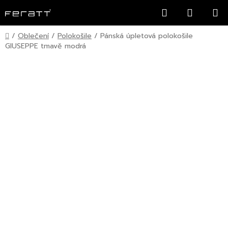
Přejít
Hledat
NÁKUP
na
KOŠÍK
obsah
Domů
/
Oblečení
/
Polokošile
/
Pánská úpletová polokošile
GIUSEPPE tmavě modrá