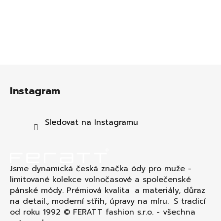
Z
á
Instagram
p
a
t
Sledovat na Instagramu
í
Jsme dynamická česká značka ódy pro muže -
limitované kolekce volnočasové a společenské
pánské módy. Prémiová kvalita a materiály, důraz
na detail., moderní střih, úpravy na míru. S tradicí
od roku 1992 © FERATT fashion s.r.o. - všechna