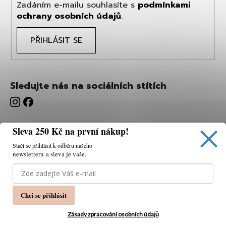
Zadáním e-mailu souhlasíte s
podmínkami
ochrany osobních údajů
.
PŘIHLÁSIT SE
Sledujte nás na sociálních stítích
Sleva 250 Kč na první nákup!
Stačí se přihlásit k odběru našeho
newsletteru a sleva je vaše.
Používáme cookies, abychom vám umožnili pohodlné
prohlížení webu a díky analýze webu neustále zlepšovat
jeho funkce, výkon a použitelnost.
K tomu potřebujeme
Chci se přihlásit
váš souhlas.
Nastavení
Zásady zpracování osobních údajů