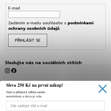
E-mail
Zadáním e-mailu souhlasíte s
podmínkami
ochrany osobních údajů
.
PŘIHLÁSIT SE
Sledujte nás na sociálních stítích
Sleva 250 Kč na první nákup!
Stačí se přihlásit k odběru našeho
newsletteru a sleva je vaše.
Používáme cookies, abychom vám umožnili pohodlné
prohlížení webu a díky analýze webu neustále zlepšovat