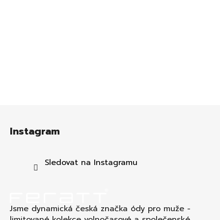
Z
á
Instagram
p
a
t
Sledovat na Instagramu
í
Jsme dynamická česká značka ódy pro muže -
limitované kolekce volnočasové a společenské