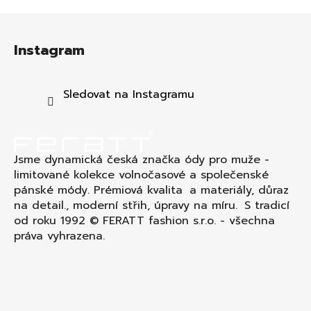
Z
á
Instagram
p
a
t
Sledovat na Instagramu
í
Jsme dynamická česká značka ódy pro muže -
limitované kolekce volnočasové a společenské
pánské módy. Prémiová kvalita a materiály, důraz
na detail., moderní střih, úpravy na míru. S tradicí
od roku 1992 © FERATT fashion s.r.o. - všechna
práva vyhrazena.