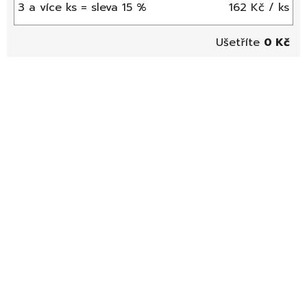
3 a více ks = sleva 15 %
162 Kč
/ ks
0 Kč