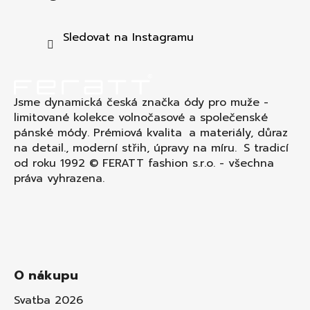
p
a
t
Sledovat na Instagramu
í
Jsme dynamická česká značka ódy pro muže -
limitované kolekce volnočasové a společenské
pánské módy. Prémiová kvalita a materiály, důraz
na detail., moderní střih, úpravy na míru. S tradicí
od roku 1992 © FERATT fashion s.r.o. - všechna
práva vyhrazena.
O nákupu
Svatba 2026